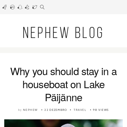
NEPHEW BLOG
Why you should stay in a
houseboat on Lake
Päijänne
NEPHEW
22 DEZEMBRO
TRAVEL
98 VIEWS
by