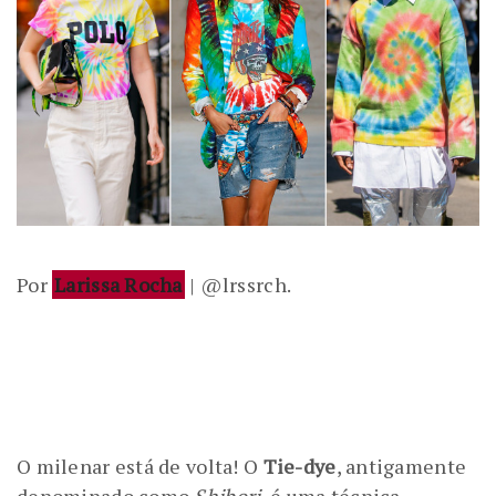
Por
Larissa Rocha
| @lrssrch.
O milenar está de volta! O
Tie-dye
, antigamente