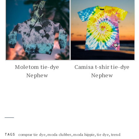
Moletom tie-dye
Camisa t-shir tie-dye
Nephew
Nephew
,
,
,
,
TAGS
comprar tie dye
moda clubber
moda hippie
tie dye
trend