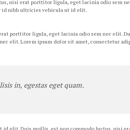
us, nisi erat porttitor ligula, eget lacinia odio sem n
id nibh ultricies vehicula ut id elit.
rat porttitor ligula, eget lacinia odio sem nec elit. D
 nec elit. Lorem ipsum dolor sit amet, consectetur adip
lisis in, egestas eget quam.
t id elit. Duis mollis, est non commodo luctus, nisi er