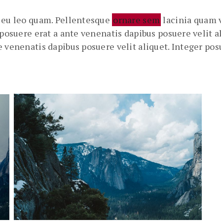
n eu leo quam. Pellentesque
ornare sem
lacinia quam v
r posuere erat a ante venenatis dapibus posuere velit
e venenatis dapibus posuere velit aliquet. Integer po