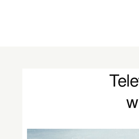
Tele
w