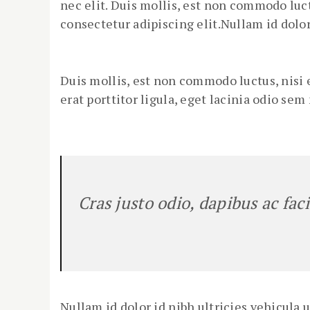
nec elit. Duis mollis, est non commodo luct
consectetur adipiscing elit.Nullam id dolor 
Duis mollis, est non commodo luctus, nisi e
erat porttitor ligula, eget lacinia odio sem
Cras justo odio, dapibus ac faci
Nullam id dolor id nibh ultricies vehicula u