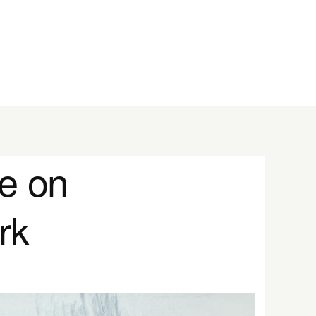
se on
rk