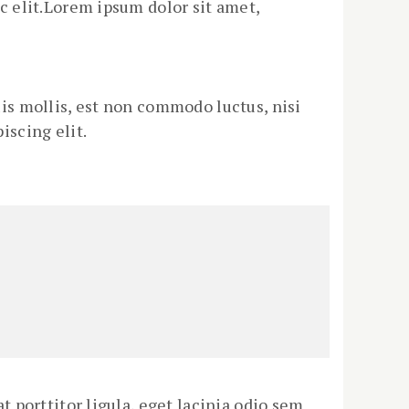
ec elit.Lorem ipsum dolor sit amet,
uis mollis, est non commodo luctus, nisi
iscing elit.
at porttitor ligula, eget lacinia odio sem