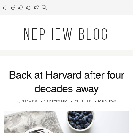
NEPHEW BLOG
Back at Harvard after four
decades away
NEPHEW
22 DEZEMBRO
CULTURE
108 VIEWS
by