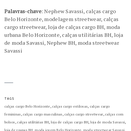
Palavras-chave
: Nephew Savassi, calças cargo
Belo Horizonte, modelagem streetwear, calças
cargo streetwear, loja de calças cargo BH, moda
urbana Belo Horizonte, calças utilitárias BH, loja
de moda Savassi, Nephew BH, moda streetwear
Savassi
TAGS
,
,
calças cargo Belo Horizonte
calças cargo estilosas
calças cargo
,
,
,
femininas
calças cargo masculinas
calças cargo streetwear
calças com
,
,
,
,
bolsos
calças utilitárias BH
loja de calças cargo BH
loja de moda Savassi
,
,
,
loja de roupas BH
moda jovem Belo Horizonte
moda streetwear Savassi