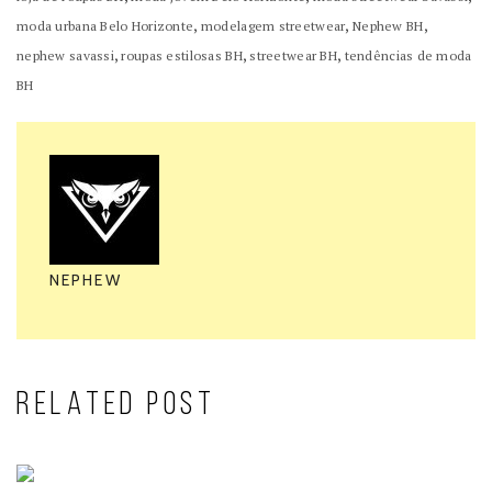
,
,
,
moda urbana Belo Horizonte
modelagem streetwear
Nephew BH
,
,
,
nephew savassi
roupas estilosas BH
streetwear BH
tendências de moda
BH
NEPHEW
RELATED POST