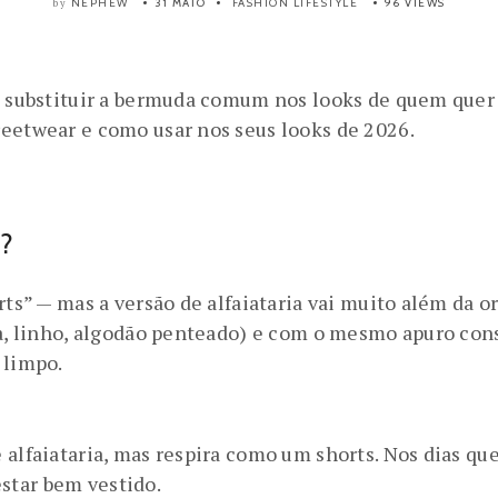
NEPHEW
31 MAIO
FASHION
LIFESTYLE
96 VIEWS
by
 substituir a bermuda comum nos looks de quem quer 
reetwear e como usar nos seus looks de 2026.
a?
rts” — mas a versão de alfaiataria vai muito além da 
ja, linho, algodão penteado) e com o mesmo apuro cons
 limpo.
alfaiataria, mas respira como um shorts. Nos dias que
star bem vestido.