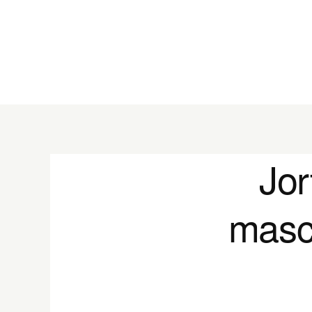
Jor
mascu