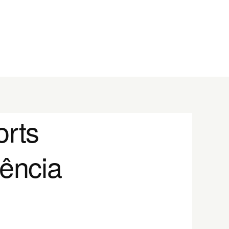
orts
dência