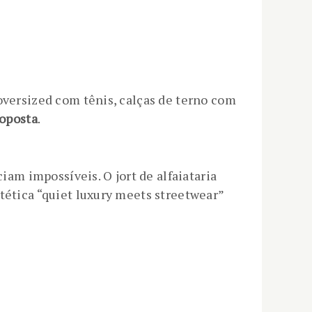
oversized com tênis, calças de terno com
roposta
.
m impossíveis. O jort de alfaiataria
tética “quiet luxury meets streetwear”