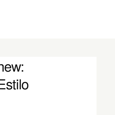
hew:
stilo