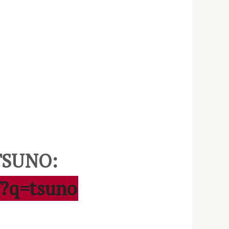
 TSUNO:
/?q=tsuno