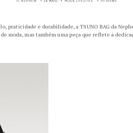
NEPHEW
26 MAIO
MODA
LIFESTYLE
711 VIEWS
by
ilo, praticidade e durabilidade, a TSUNO BAG da Nep
o de moda, mas também uma peça que reflete a dedic