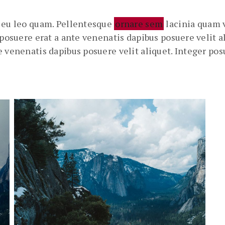
n eu leo quam. Pellentesque
ornare sem
lacinia quam v
r posuere erat a ante venenatis dapibus posuere velit
e venenatis dapibus posuere velit aliquet. Integer po