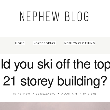
NEPHEW BLOG
HOME
CATEGORIAS
NEPHEW CLOTHING
d you ski off the top
21 storey building?
NEPHEW
22 DEZEMBRO
MOUNTAIN
84 VIEWS
by