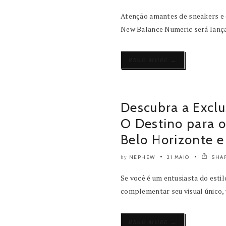
Atenção amantes de sneakers e 
New Balance Numeric será lança
→
READ MORE
Descubra a Exclu
O Destino para 
Belo Horizonte 
NEPHEW
21 MAIO
SHA
by
Se você é um entusiasta do estil
complementar seu visual único, v
→
READ MORE