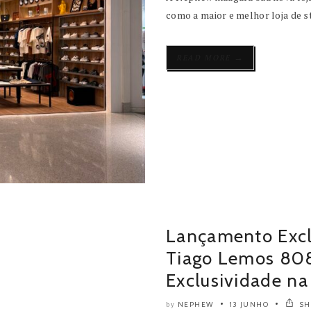
como a maior e melhor loja de s
→
READ MORE
Lançamento Excl
Tiago Lemos 808
Exclusividade n
NEPHEW
13 JUNHO
SH
by