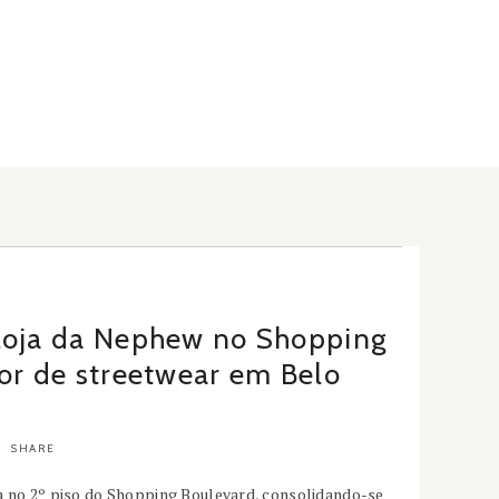
loja da Nephew no Shopping
or de streetwear em Belo
SHARE
a no 2º piso do Shopping Boulevard, consolidando-se