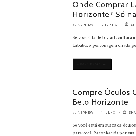
Onde Comprar La
Horizonte? Só n
NEPHEW
13 JUNHO
SH
by
Se você é fã de toy art, cultura
Labubu, o personagem criado pel
→
READ MORE
Compre Óculos 
Belo Horizonte
NEPHEW
4 JULHO
SHA
by
Se você está em busca de óculos
para você. Reconhecida por sua 