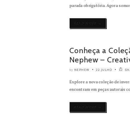
parada obrigatória. Agora somos
→
READ MORE
Conheça a Coleç
Nephew – Creat
NEPHEW
22 JULHO
SH
by
Explore a nova coleção de inver
encontram em peças autorais co
→
READ MORE