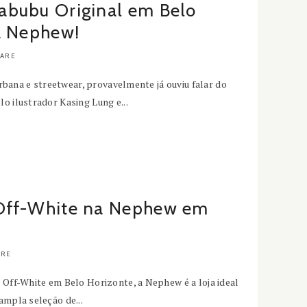
bubu Original em Belo
a Nephew!
ARE
 urbana e streetwear, provavelmente já ouviu falar do
o ilustrador Kasing Lung e...
Off-White na Nephew em
RE
 Off-White em Belo Horizonte, a Nephew é a loja ideal
ampla seleção de...