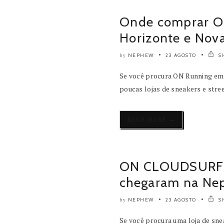
Onde comprar O
Horizonte e Nov
NEPHEW
23 AGOSTO
S
by
Se você procura ON Running em
poucas lojas de sneakers e stre
→
READ MORE
ON CLOUDSURFE
chegaram na Ne
NEPHEW
23 AGOSTO
S
by
Se você procura uma loja de sn