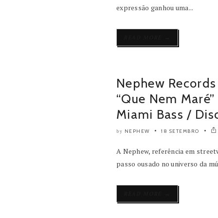
expressão ganhou uma...
→
READ MORE
Nephew Records 
“Que Nem Maré” d
Miami Bass / Dis
NEPHEW
18 SETEMBRO
by
A Nephew, referência em street
passo ousado no universo da mú
→
READ MORE