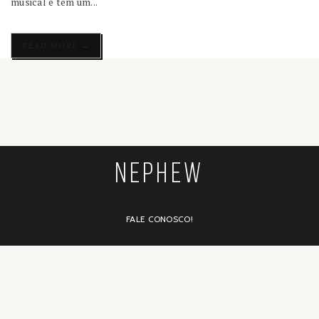
musical e tem um...
→
READ MORE
NEPHEW
FALE CONOSCO!