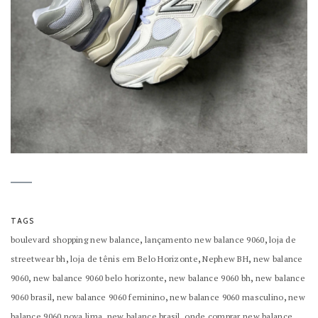
TAGS
,
,
boulevard shopping new balance
lançamento new balance 9060
loja de
,
,
,
streetwear bh
loja de tênis em Belo Horizonte
Nephew BH
new balance
,
,
,
9060
new balance 9060 belo horizonte
new balance 9060 bh
new balance
,
,
,
9060 brasil
new balance 9060 feminino
new balance 9060 masculino
new
,
,
balance 9060 nova lima
new balance brasil
onde comprar new balance