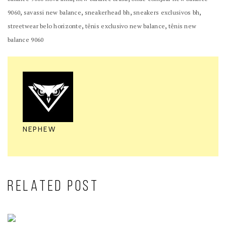
,
,
,
,
9060
savassi new balance
sneakerhead bh
sneakers exclusivos bh
,
,
streetwear belo horizonte
tênis exclusivo new balance
tênis new
balance 9060
NEPHEW
RELATED POST