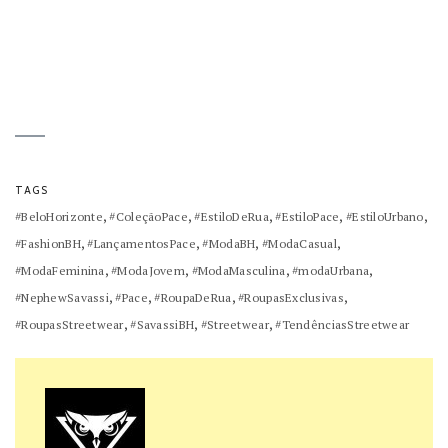
TAGS
,
,
,
,
,
#BeloHorizonte
#ColeçãoPace
#EstiloDeRua
#EstiloPace
#EstiloUrbano
,
,
,
,
#FashionBH
#LançamentosPace
#ModaBH
#ModaCasual
,
,
,
,
#ModaFeminina
#ModaJovem
#ModaMasculina
#modaUrbana
,
,
,
,
#NephewSavassi
#Pace
#RoupaDeRua
#RoupasExclusivas
,
,
,
#RoupasStreetwear
#SavassiBH
#Streetwear
#TendênciasStreetwear