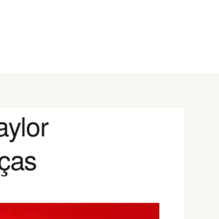
aylor
nças