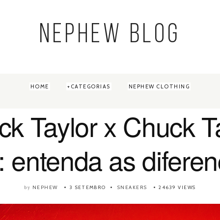
NEPHEW BLOG
HOME
CATEGORIAS
NEPHEW CLOTHING
k Taylor x Chuck T
: entenda as difere
NEPHEW
3 SETEMBRO
SNEAKERS
24639 VIEWS
by