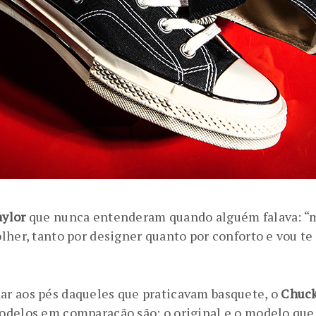
aylor
que nunca entenderam quando alguém falava: “mas
lher, tanto por designer quanto por conforto e vou te 
ar aos pés daqueles que praticavam basquete, o
Chuck
odelos em comparação são: o original e o modelo que